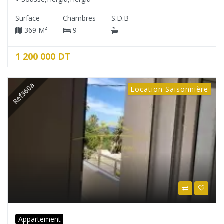
Surface
Chambres
S.D.B
369 M²
9
-
1 200 000 DT
Ref360a
Location Saisonnière
Appartement