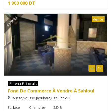
1 900 000 DT
Ref362a
Vente
Bureau Et Local...
Fond De Commerce À Vendre À Sahloul
Sousse
,
Sousse Jaouhara
,
Cite Sahloul
Surface
Chambres
S.D.B