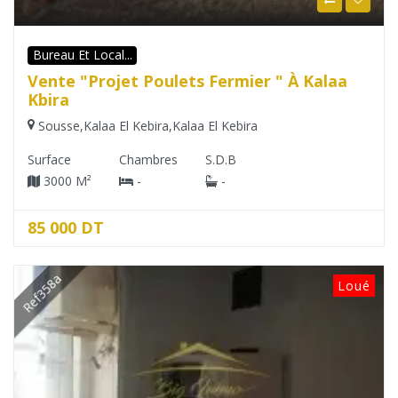
Bureau Et Local...
Vente "Projet Poulets Fermier " À Kalaa
Kbira
Sousse
,
Kalaa El Kebira
,
Kalaa El Kebira
Surface
Chambres
S.D.B
3000 M²
-
-
85 000 DT
Ref358a
Loué