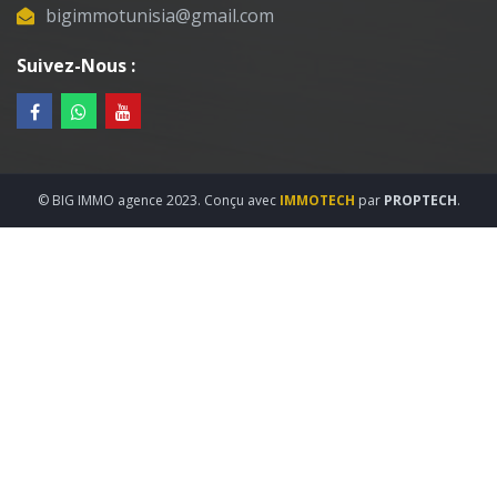
bigimmotunisia@gmail.com
Suivez-Nous :
© BIG IMMO agence 2023. Conçu avec
IMMOTECH
par
PROPTECH
.