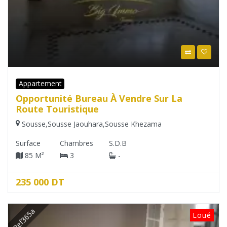
Appartement
Opportunité Bureau À Vendre Sur La
Route Touristique
Sousse
,
Sousse Jaouhara
,
Sousse Khezama
Surface
Chambres
S.D.B
85 M²
3
-
235 000 DT
Ref365a
Loué