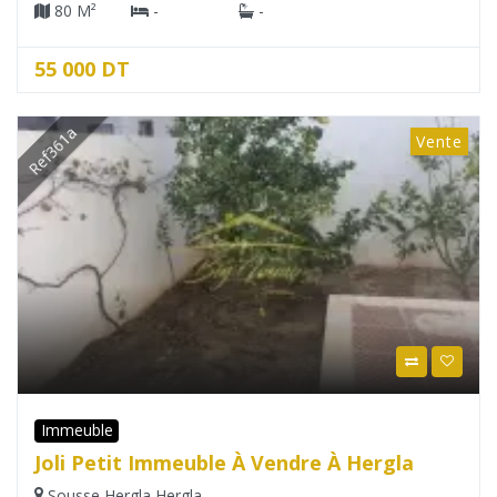
80 M²
-
-
55 000 DT
Ref361a
Vente
Immeuble
Joli Petit Immeuble À Vendre À Hergla
Sousse
,
Hergla
,
Hergla