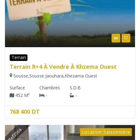
Terrain
Terrain R+4 À Vendre À Khzema Ouest
Sousse
,
Sousse Jaouhara
,
Khezama Ouest
Surface
Chambres
S.D.B
452 M²
-
-
768 400 DT
Ref356a
Location Saisonnière