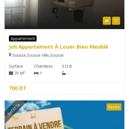
Appartement
Joli Appartement À Louer Bien Meublé
Sousse
,
Sousse Ville
,
Sousse
Surface
Chambres
S.D.B
70 M²
1
-
700 DT
Ref357a
Vente