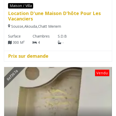
Maison / Villa
Location D'une Maison D'hôte Pour Les
Vacanciers
Sousse
,
Akouda
,
Chatt Meriem
Surface
Chambres
S.D.B
300 M²
4
-
Prix sur demande
Ref367a
Vendu