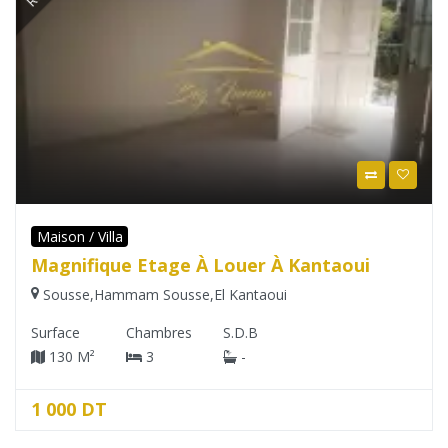
Maison / Villa
Magnifique Etage À Louer À Kantaoui
Sousse
,
Hammam Sousse
,
El Kantaoui
Surface
Chambres
S.D.B
130 M²
3
-
1 000 DT