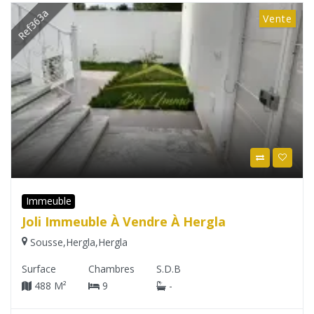
Ref363a
Vente
Immeuble
Joli Immeuble À Vendre À Hergla
Sousse
,
Hergla
,
Hergla
Surface
Chambres
S.D.B
488 M²
9
-