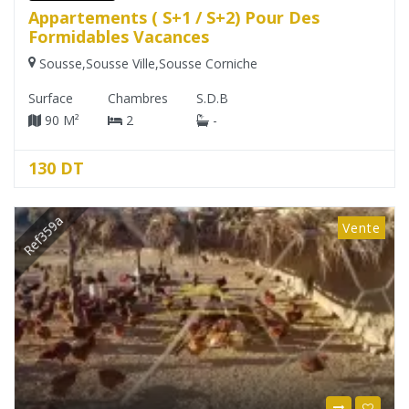
Appartements ( S+1 / S+2) Pour Des
Formidables Vacances
Sousse
,
Sousse Ville
,
Sousse Corniche
Surface
Chambres
S.D.B
90 M²
2
-
130 DT
Ref359a
Vente