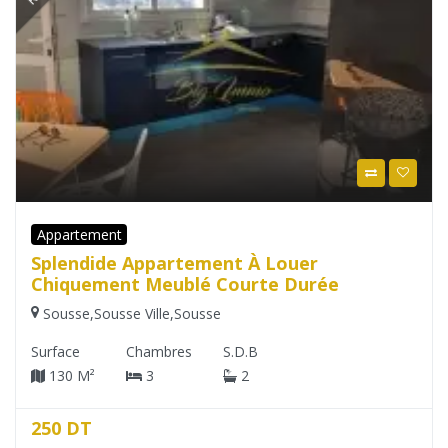
Appartement
Splendide Appartement À Louer
Chiquement Meublé Courte Durée
Sousse
,
Sousse Ville
,
Sousse
Surface
Chambres
S.D.B
130 M²
3
2
250 DT