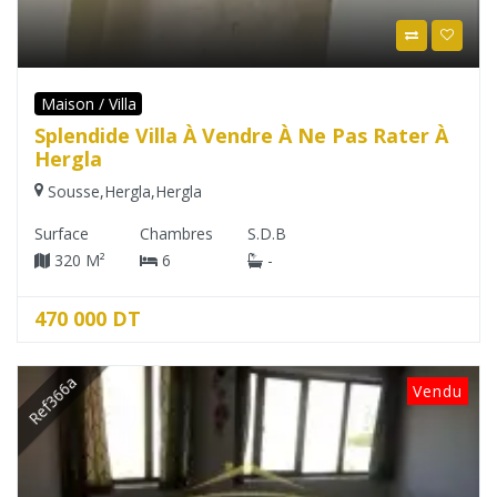
Maison / Villa
Splendide Villa À Vendre À Ne Pas Rater À
Hergla
Sousse
,
Hergla
,
Hergla
Surface
Chambres
S.D.B
320 M²
6
-
470 000 DT
Ref366a
Vendu