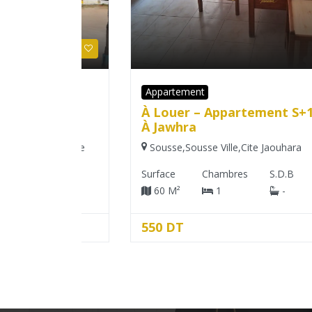
Appartement
 –
À Louer – Appartement S+1 Meubl
r
À Jawhra
Sousse
Sousse
,
Sousse Ville
,
Cite Jaouhara
Surface
Chambres
S.D.B
60 M²
1
-
550 DT