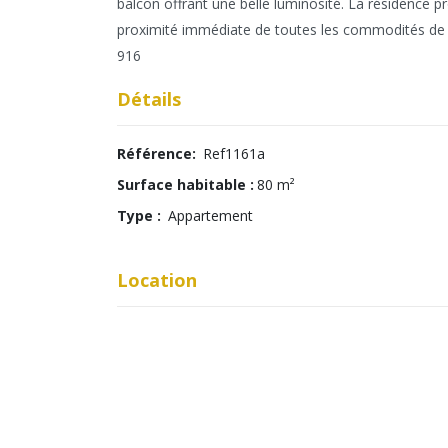
balcon offrant une belle luminosité. La résidence p
proximité immédiate de toutes les commodités de K
916
Détails
Référence:
Ref1161a
Surface habitable :
80 m²
Type :
Appartement
Location