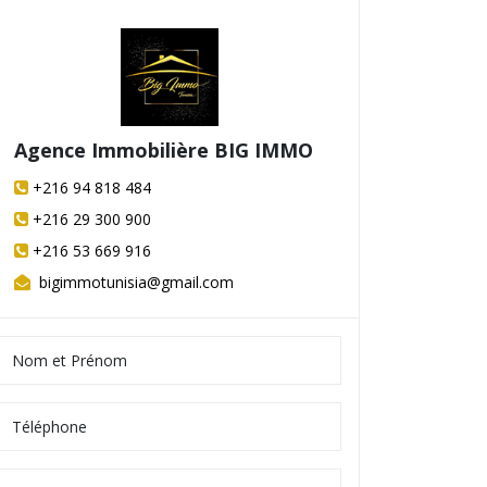
Agence Immobilière BIG IMMO
+216 94 818 484
+216 29 300 900
+216 53 669 916
bigimmotunisia@gmail.com
Appartement
370 000 DT
À Vendre – Appartement S+2 Neuf - Kh