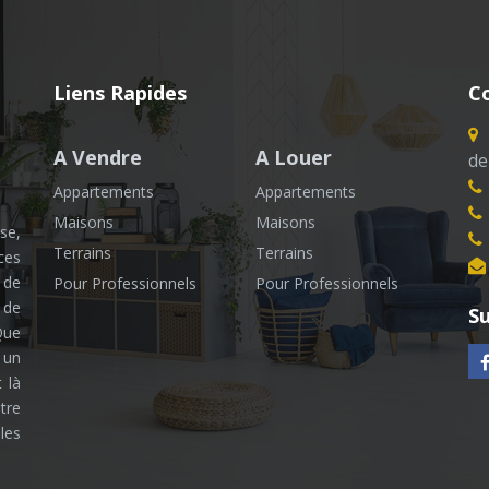
Liens Rapides
C
A Vendre
A Louer
de
Appartements
Appartements
Maisons
Maisons
se,
Terrains
Terrains
ces
 de
Pour Professionnels
Pour Professionnels
 de
Su
Que
 un
 là
tre
les