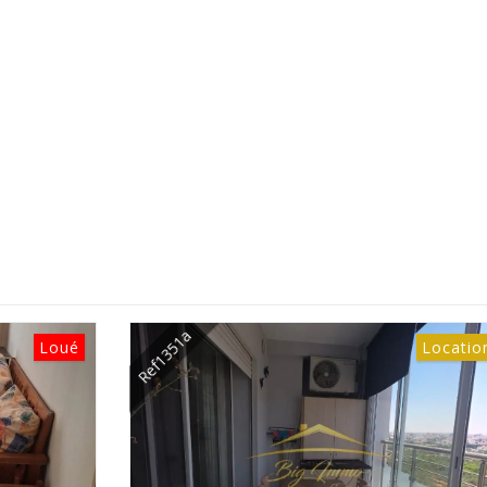
Ref1351a
Re
é
Location