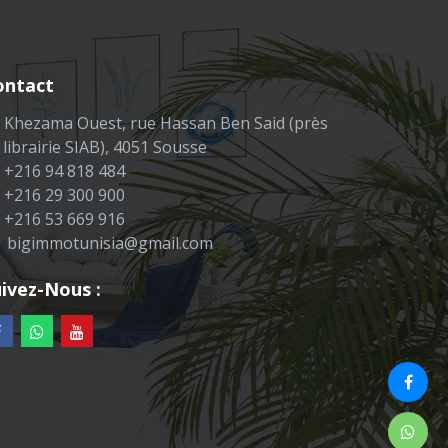
ontact
Khezama Ouest, rue Hassan Ben Said (près
 librairie SIAB), 4051 Sousse
+216 94 818 484
+216 29 300 900
+216 53 669 916
bigimmotunisia@gmail.com
ivez-Nous :