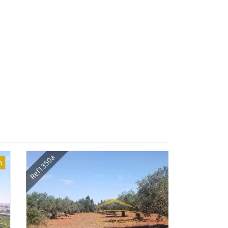
f1350a
Ref1348a
Vente