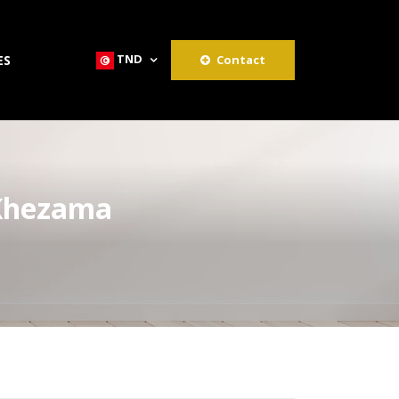
TND
ES
Contact
 Khezama