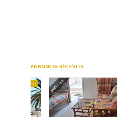
ANNONCES RÉCENTES
Ref1346a
Vente
Lou