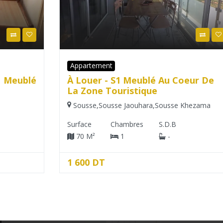
Appartement
é
À Louer - S1 Meublé Au Coeur De
La Zone Touristique
Sousse
,
Sousse Jaouhara
,
Sousse Khezama
Surface
Chambres
S.D.B
70 M²
1
-
1 600 DT