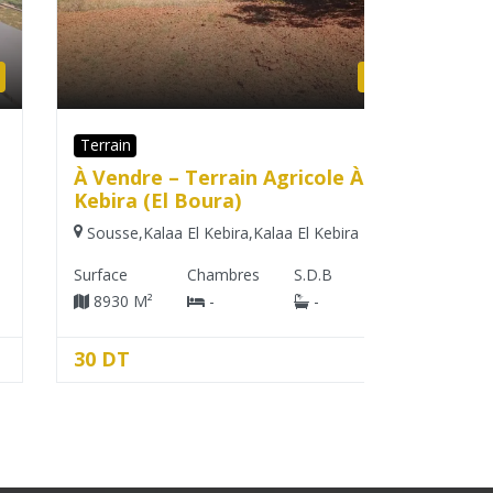
Terrain
Immeuble
À Vendre – Terrain Agricole À Kalaa
NOUVEA
Kebira (El Boura)
KHZEM
Sousse
,
Kalaa El Kebira
,
Kalaa El Kebira
Sousse
,
S
Surface
Chambres
S.D.B
Surface
8930 M²
-
-
100 M²
30 DT
3 500 D