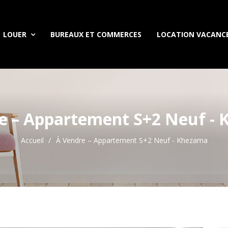
LOUER
BUREAUX ET COMMERCES
LOCATION VACANC
e – Appartement S+2 Neuf -
Accueil
À Vendre – Appartement S+2 Neuf - Khezama