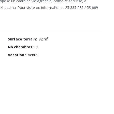
ropose un cadre de vie agréable, calme et sécurisé, à
hezama. Pour visite ou informations : 25 885 285 / 53 669
Surface terrain:
92 m²
Nb.chambres :
2
Vocation :
Vente