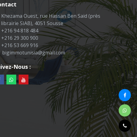
ontact
Khezama Ouest, rue Hassan Ben Said (près
 librairie SIAB), 4051 Sousse
+216 94 818 484
+216 29 300 900
+216 53 669 916
bigimmotunisia@gmail.com
ivez-Nous :