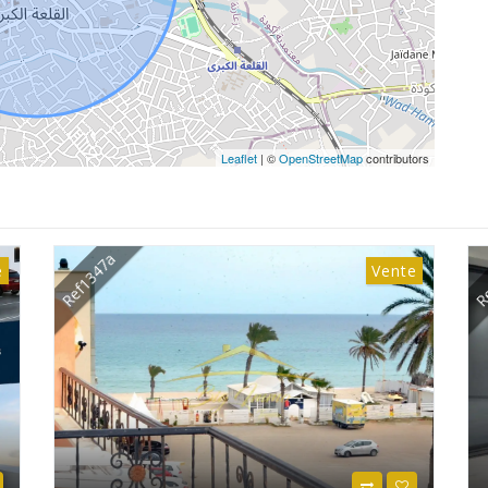
Leaflet
| ©
OpenStreetMap
contributors
Ref1352a
Re
e
Vente