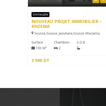
Appartement
IER –
Appartement S+2 À Vendre –
Hammam Sousse – Vue Mer
hezama
Sousse
,
Hammam Sousse
,
Hammam Sousse
Surface
Chambres
S.D.B
70 M²
2
-
230 000 DT