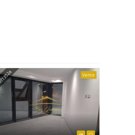
f1351a
Ref1350a
Location