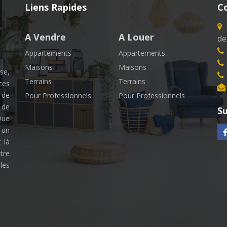
Liens Rapides
C
A Vendre
A Louer
de
Appartements
Appartements
Maisons
Maisons
se,
Terrains
Terrains
ces
 de
Pour Professionnels
Pour Professionnels
 de
Su
Que
 un
 là
tre
les