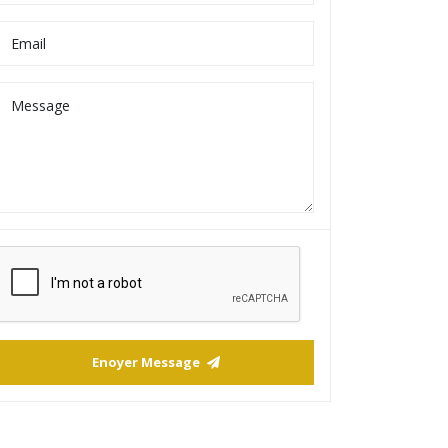
300 DT
À Vendre – Terrain 1000 M² Près Du Mall
Enoyer Message