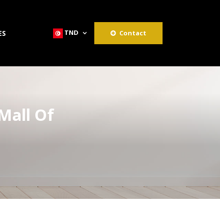
TND
ES
Contact
Mall Of