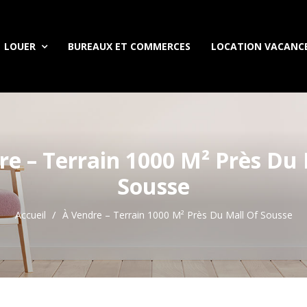
LOUER
BUREAUX ET COMMERCES
LOCATION VACANC
re – Terrain 1000 M² Près Du 
Sousse
Accueil
À Vendre – Terrain 1000 M² Près Du Mall Of Sousse