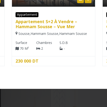
Bureau Et Local...
Bureau À Vendre Au Cœur Du
Centre-Ville – Direct Promoteur
Sousse
,
Sousse Ville
,
Sousse
Surface
Chambres
S.D.B
80 M²
2
-
300 000 DT