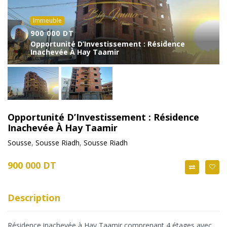
Immeuble
900 000 DT
Opportunité D’Investissement : Résidence
Inachevée À Hay Taamir
Opportunité D’Investissement : Résidence
Inachevée À Hay Taamir
Sousse
,
Sousse Riadh
,
Sousse Riadh
900 000 DT
Description
Résidence inachevée à Hay Taamir comprenant 4 étages avec