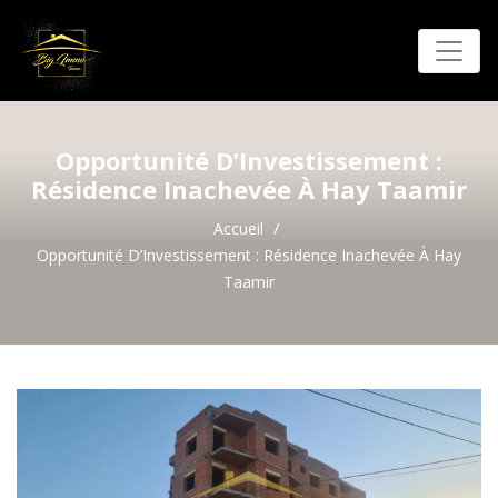
Opportunité D’Investissement :
Résidence Inachevée À Hay Taamir
Accueil
Opportunité D’Investissement : Résidence Inachevée À Hay
Taamir